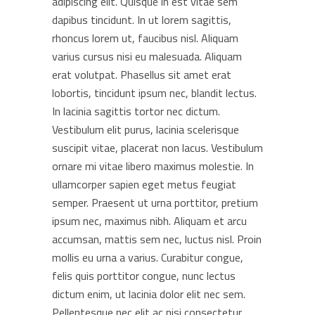
adipiscing elit. Quisque in est vitae sem
dapibus tincidunt. In ut lorem sagittis,
rhoncus lorem ut, faucibus nisl. Aliquam
varius cursus nisi eu malesuada. Aliquam
erat volutpat. Phasellus sit amet erat
lobortis, tincidunt ipsum nec, blandit lectus.
In lacinia sagittis tortor nec dictum.
Vestibulum elit purus, lacinia scelerisque
suscipit vitae, placerat non lacus. Vestibulum
ornare mi vitae libero maximus molestie. In
ullamcorper sapien eget metus feugiat
semper. Praesent ut urna porttitor, pretium
ipsum nec, maximus nibh. Aliquam et arcu
accumsan, mattis sem nec, luctus nisl. Proin
mollis eu urna a varius. Curabitur congue,
felis quis porttitor congue, nunc lectus
dictum enim, ut lacinia dolor elit nec sem.
Pellentesque nec elit ac nisi consectetur