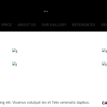
PRICE
ABOUT US
OUR GALLERY
REFERENCES
VI
ng elit. Vivamus volutpat leo et felis venenatis dapibus.
CA